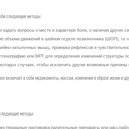
себя следующие методы:
 задать вопросы о месте и характере боли, о наличии других с
ие объема движений в шейном отделе позвоночника (ШОП), т.к 
шейно-затылочных мышц, проверка рефлексов и чувствительнос
генографию или МРТ для определения изменений структуры поз
которых случаях, чтобы исключить другие возможные причины 
ое включает в себя медикаменты, массаж, изменения в образе жизни и др
 следующие методы:
к нестероидные противовоспалительные препараты или расслаб