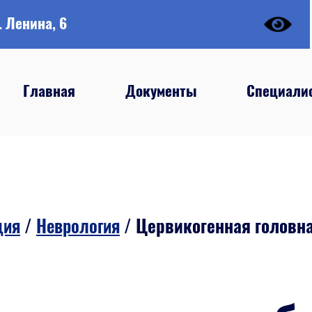
. Ленина, 6
Главная
Документы
Специали
ция
/
Неврология
/
Цервикогенная головна