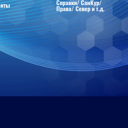
Справки/ СанКур/
акты
Права/ Север и т.д.