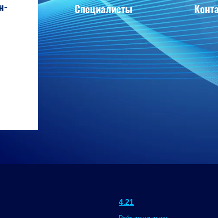
н-
Специалисты
Конт
4.21