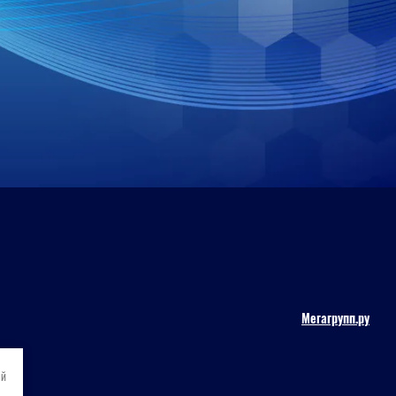
Мегагрупп.ру
ой