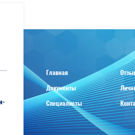
Главная
Отзы
Документы
Личн
н-
Специалисты
Конт