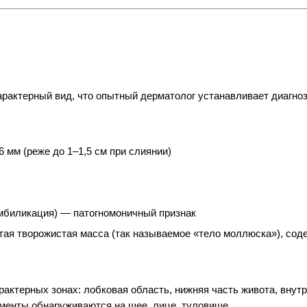
рактерный вид, что опытный дерматолог устанавливает диагно
 мм (реже до 1–1,5 см при слиянии)
умбиликация) — патогномоничный признак
тая творожистая масса (так называемое «тело моллюска»), со
ктерных зонах: лобковая область, нижняя часть живота, внутре
ементы обнаруживаются на шее, лице, туловище.