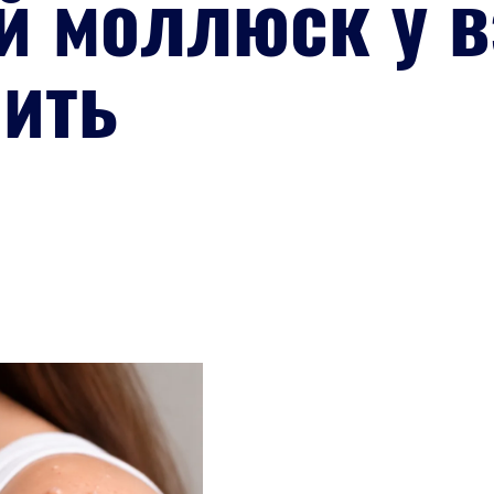
й моллюск у в
чить