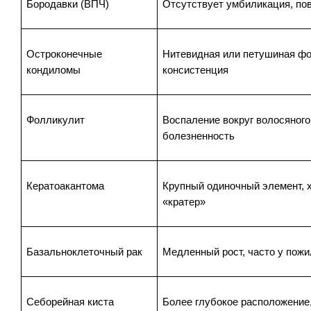
Бородавки (ВПЧ)
Отсутствует умбиликация, по
Остроконечные 
Нитевидная или петушиная фор
кондиломы
консистенция
Фолликулит
Воспаление вокруг волосяного
болезненность
Кератоакантома
Крупный одиночный элемент, х
«кратер»
Базальноклеточный рак
Медленный рост, часто у пож
Себорейная киста
Более глубокое расположение