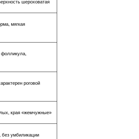
верхность шероховатая
ма, мягкая 
 фолликула, 
арактерен роговой 
илых, края «жемчужные»
, без умбиликации