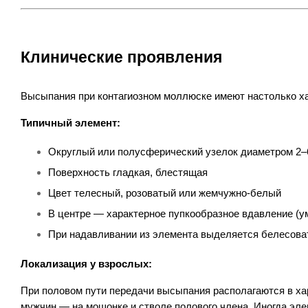
Клинические проявления
Высыпания при контагиозном моллюске имеют настолько ха
Типичный элемент:
Округлый или полусферический узелок диаметром 2–6
Поверхность гладкая, блестящая
Цвет телесный, розоватый или жемчужно-белый
В центре — характерное пупкообразное вдавление (
При надавливании из элемента выделяется белесова
Локализация у взрослых:
При половом пути передачи высыпания располагаются в хара
мужчин — на мошонке и стволе полового члена. Иногда эл