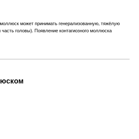
моллюск может принимать генерализованную, тяжёлую 
 часть головы). Появление контагиозного моллюска 
люском