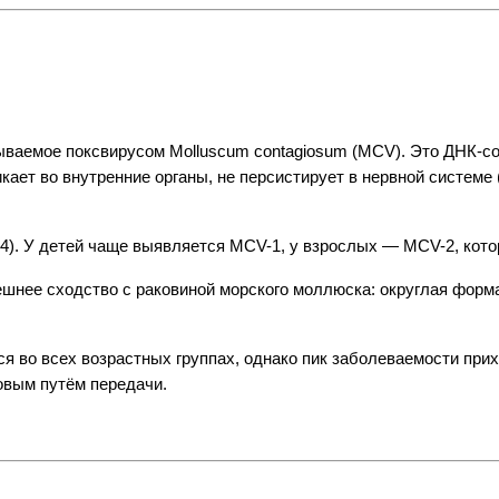
ваемое поксвирусом Molluscum contagiosum (MCV). Это ДНК-сод
ает во внутренние органы, не персистирует в нервной системе (
4). У детей чаще выявляется MCV-1, у взрослых — MCV-2, кот
шнее сходство с раковиной морского моллюска: округлая форм
 во всех возрастных группах, однако пик заболеваемости приход
овым путём передачи.