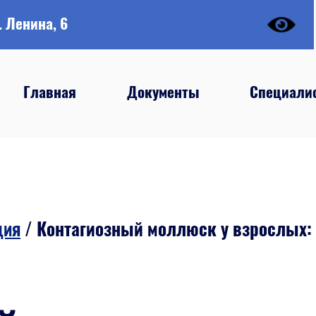
. Ленина, 6
Главная
Документы
Специали
ция
/
Контагиозный моллюск у взрослых: ч